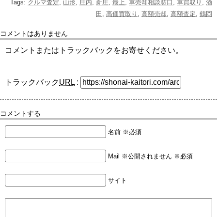
Tags:
クルマ査定
,
山形
,
庄内
,
新庄
,
最上
,
車売却相談窓口
,
車買取り
,
酒
田
,
高価買取り
,
高額売却
,
高額査定
,
鶴岡
コメントはありません
コメントまたはトラックバックをお寄せください。
トラックバック
URL
:
コメントする
名前 ※必須
Mail ※公開されません ※必須
サイト