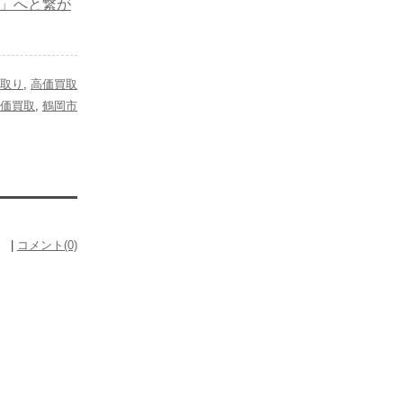
任」へと繋が
取り
,
高価買取
価買取
,
鶴岡市
） |
コメント(0)