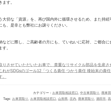
きます。
う大切な「資源」を、再び国内外に循環させるため、また持続
にも、是非とも弊社にお譲りください。
納などに際し、ご高齢者の方にも、ていねいに応対、ご都合に
ます。
取りさせていただいたお車で、貴重なリサイクル部品を生産さ
これがSDGsのゴール12「つくる責任 つかう責任 後始末の責
す。
カテゴリー：
お車買取相談窓口
,
中古車買取り
,
廃車買
Tags:
お車買取り
,
お車買取相談窓口
,
山形県
,
庄内
,
廃車買取り
,
酒田市
,
高