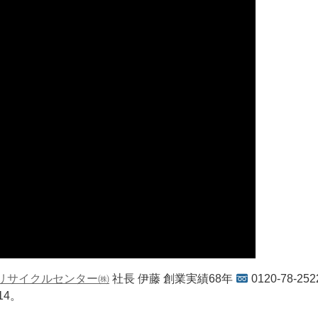
リサイクルセンター㈱
社長 伊藤 創業実績68年
0120-78-252
414。