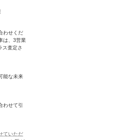
!
合わせくだ
車は、3営業
ラス査定さ
可能な未来
合わせて引
せていただ