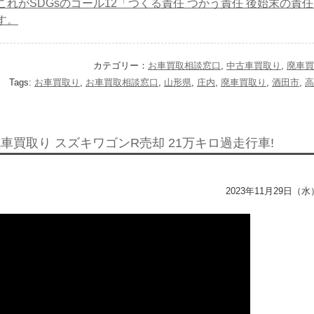
これがSDGsのゴール12「つくる責任 つかう責任 後始末の責
す。
カテゴリー：
お車買取相談窓口
,
中古車買取り
,
廃車買
Tags:
お車買取り
,
お車買取相談窓口
,
山形県
,
庄内
,
廃車買取り
,
酒田市
,
高
廃車買取り スズキワゴンR売却 21万キロ過走行車!
2023年11月29日（水