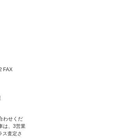
2 FAX
!
合わせくだ
車は、3営業
ラス査定さ