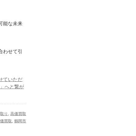
可能な未来
合わせて引
せていただ
任」へと繋が
取り
,
高価買取
価買取
,
鶴岡市