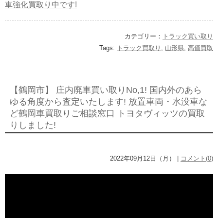
車強化買取り中です!
カテゴリー：
トラック買い取り
Tags:
トラック買取り
,
山形県
,
高価買取
【鶴岡市】 庄内廃車買い取りNo,1! 国内外のあら
ゆる角度から査定いたします! 放置車両・水没車な
ど鶴岡車買取りご相談窓口 トヨタヴィッツの買取
りしました!
2022年09月12日（月） |
コメント(0)