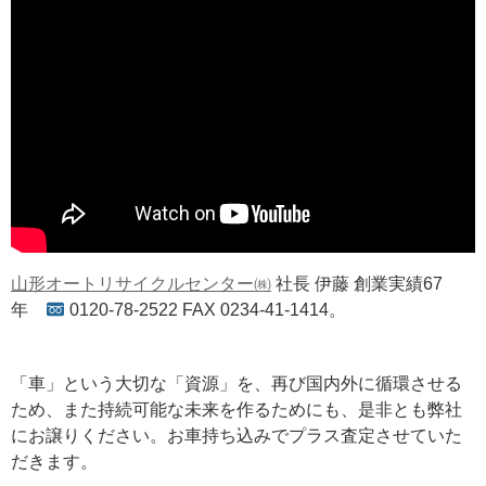
山形オートリサイクルセンター㈱
社長 伊藤 創業実績67
年
0120-78-2522 FAX 0234-41-1414。
「車」という大切な「資源」を、再び国内外に循環させる
ため、また持続可能な未来を作るためにも、是非とも弊社
にお譲りください。お車持ち込みでプラス査定させていた
だきます。