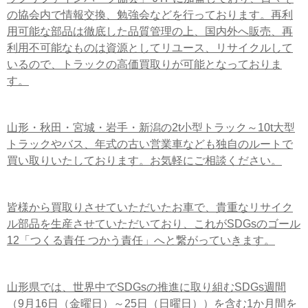
の協会内で情報交換、勉強会などを行っております。再利
用可能な部品は徹底した品質管理の上、国内外へ販売、再
利用不可能なものは資源としてリユース、リサイクルして
いるので、トラックの高価買取りが可能となっておりま
す。
山形・秋田・宮城・岩手・新潟の2t小型トラック～10t大型
トラックやバス、年式の古い営業車なども独自のルートで
買い取りいたしております。お気軽にご相談ください。
皆様から買取りさせていただいたお車で、貴重なリサイク
ル部品を生産させていただいており、これがSDGsのゴール
12「つくる責任 つかう責任」へと繋がっていきます。
山形県では、世界中でSDGsの推進に取り組むSDGs週間
（9月16日（金曜日）～25日（日曜日））を含む1か月間を