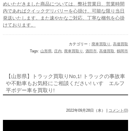
めいただきました商品については、弊社営業日、営業時間
内であればクイックデリバリーを心掛け、可能な限り当日
発送いたします。また速やかなご対応、丁寧な梱包を心掛
けております。
カテゴリー：
廃車買取り
,
高価買取
Tags:
山形県
,
庄内
,
廃車買取り
,
酒田市
,
高価買取
,
鶴岡市
【山形県】トラック買取りNo,1! トラックの事故車
や不動車もお気軽にご相談ください! いすゞエルフ
平ボデー車を買取り!
2022年09月28日（水） |
コメント(0)