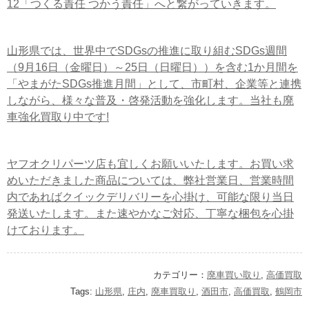
12「つくる責任 つかう責任」へと繋がっていきます。
山形県では、世界中でSDGsの推進に取り組むSDGs週間
（9月16日（金曜日）～25日（日曜日））を含む1か月間を
「やまがたSDGs推進月間」として、市町村、企業等と連携
しながら、様々な普及・啓発活動を強化します。当社も廃
車強化買取り中です!
ヤフオクリパーツ店も宜しくお願いいたします。お買い求
めいただきました商品については、弊社営業日、営業時間
内であればクイックデリバリーを心掛け、可能な限り当日
発送いたします。また速やかなご対応、丁寧な梱包を心掛
けております。
カテゴリー：
廃車買い取り
,
高価買取
Tags:
山形県
,
庄内
,
廃車買取り
,
酒田市
,
高価買取
,
鶴岡市