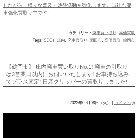
しながら、様々な普及・啓発活動を強化します。当社も廃
車強化買取り中です!
カテゴリー：
廃車買い取り
,
高価買取
Tags:
SDGs
,
庄内
,
廃車買取り
,
酒田市
,
高価買取
,
鶴岡市
【鶴岡市】 庄内廃車買い取りNo,1! 廃車の引取り
は3営業日以内にお伺いいたします! お車持ち込み
でプラス査定! 日産クリッパーの買取りしました!
2022年09月06日（火） |
コメント(0)