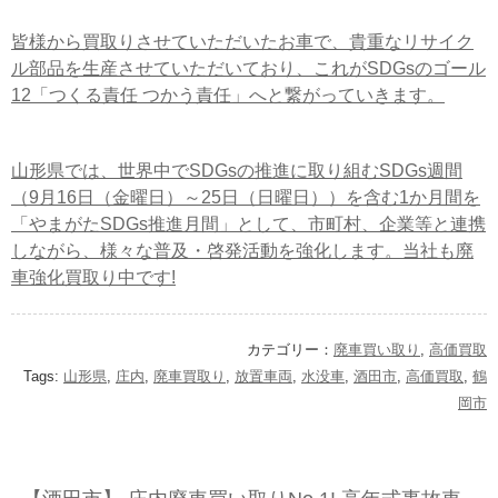
皆様から買取りさせていただいたお車で、貴重なリサイク
ル部品を生産させていただいており、これがSDGsのゴール
12「つくる責任 つかう責任」へと繋がっていきます。
山形県では、世界中でSDGsの推進に取り組むSDGs週間
（9月16日（金曜日）～25日（日曜日））を含む1か月間を
「やまがたSDGs推進月間」として、市町村、企業等と連携
しながら、様々な普及・啓発活動を強化します。当社も廃
車強化買取り中です!
カテゴリー：
廃車買い取り
,
高価買取
Tags:
山形県
,
庄内
,
廃車買取り
,
放置車両
,
水没車
,
酒田市
,
高価買取
,
鶴
岡市