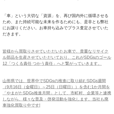
「車」という大切な「資源」を、再び国内外に循環させる
ため、また持続可能な未来を作るためにも、是非とも弊社
にお譲りください。お車持ち込みでプラス査定させていた
だきます。
皆様から買取りさせていただいたお車で、貴重なリサイク
ル部品を生産させていただいており、これがSDGsのゴール
12「つくる責任 つかう責任」へと繋がっていきます。
山形県では、世界中でSDGsの推進に取り組むSDGs週間
（9月16日（金曜日）～25日（日曜日））を含む1か月間を
「やまがたSDGs推進月間」として、市町村、企業等と連携
しながら、様々な普及・啓発活動を強化します。当社も廃
車強化買取り中です!