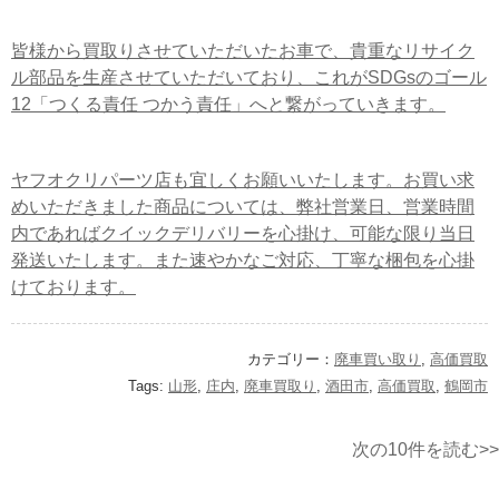
皆様から買取りさせていただいたお車で、貴重なリサイク
ル部品を生産させていただいており、これがSDGsのゴール
12「つくる責任 つかう責任」へと繋がっていきます。
ヤフオクリパーツ店も宜しくお願いいたします。お買い求
めいただきました商品については、弊社営業日、営業時間
内であればクイックデリバリーを心掛け、可能な限り当日
発送いたします。また速やかなご対応、丁寧な梱包を心掛
けております。
カテゴリー：
廃車買い取り
,
高価買取
Tags:
山形
,
庄内
,
廃車買取り
,
酒田市
,
高価買取
,
鶴岡市
次の10件を読む>>