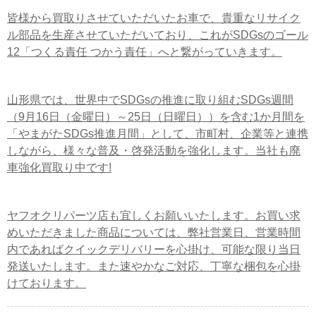
皆様から買取りさせていただいたお車で、貴重なリサイク
ル部品を生産させていただいており、これがSDGsのゴール
12「つくる責任 つかう責任」へと繋がっていきます。
山形県では、世界中でSDGsの推進に取り組むSDGs週間
（9月16日（金曜日）～25日（日曜日））を含む1か月間を
「やまがたSDGs推進月間」として、市町村、企業等と連携
しながら、様々な普及・啓発活動を強化します。当社も廃
車強化買取り中です!
ヤフオクリパーツ店も宜しくお願いいたします。お買い求
めいただきました商品については、弊社営業日、営業時間
内であればクイックデリバリーを心掛け、可能な限り当日
発送いたします。また速やかなご対応、丁寧な梱包を心掛
けております。