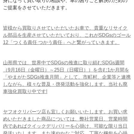
身になって買い取りの相談や、車の困りごと解決のための
ご提案をさせていただきます。
皆様から買取りさせていただいたお車で、貴重なリサイク
ル部品を生産させていただいており、これがSDGsのゴール
12「つくる責任 つかう責任」へと繋がっていきます。
山形県では、世界中でSDGsの推進に取り組むSDGs週間
（9月16日（金曜日）～25日（日曜日））を含む1か月間を
「やまがたSDGs推進月間」として、市町村、企業等と連携
しながら、様々な普及・啓発活動を強化します。当社も廃
車強化買取り中です!
ヤフオクリパーツ店も宜しくお願いいたします。お買い求
めいただきました商品については、弊社営業日、営業時間
内であればクイックデリバリーを心掛け、可能な限り当日
発送いたします。また速やかなご対応、丁寧な梱包を心掛