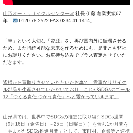
山形オートリサイクルセンター㈱
社長 伊藤 創業実績67
年
0120-78-2522 FAX 0234-41-1414。
「車」という大切な「資源」を、再び国内外に循環させる
ため、また持続可能な未来を作るためにも、是非とも弊社
にお譲りください。お車持ち込みでプラス査定させていた
だきます。
皆様から買取りさせていただいたお車で、貴重なリサイク
ル部品を生産させていただいており、これがSDGsのゴール
12「つくる責任 つかう責任」へと繋がっていきます。
山形県では、世界中でSDGsの推進に取り組むSDGs週間
（9月16日（金曜日）～25日（日曜日））を含む1か月間を
「やまがたSDGs推進月間」として、市町村、企業等と連携