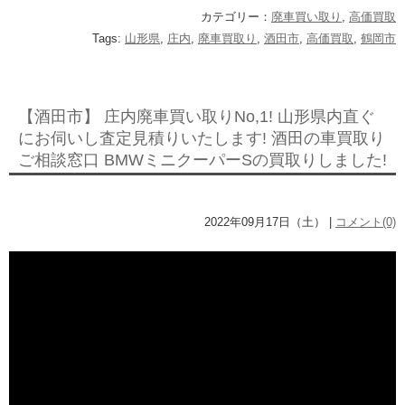
カテゴリー：
廃車買い取り
,
高価買取
Tags:
山形県
,
庄内
,
廃車買取り
,
酒田市
,
高価買取
,
鶴岡市
【酒田市】 庄内廃車買い取りNo,1! 山形県内直ぐ
にお伺いし査定見積りいたします! 酒田の車買取り
ご相談窓口 BMWミニクーパーSの買取りしました!
2022年09月17日（土） |
コメント(0)