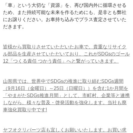
「車」という大切な「資源」を、再び国内外に循環させる
ため、また持続可能な未来を作るためにも、是非とも弊社
にお譲りください。お車持ち込みでプラス査定させていた
だきます。
皆様から買取りさせていただいたお車で、貴重なリサイク
ル部品を生産させていただいており、これがSDGsのゴール
12「つくる責任 つかう責任」へと繋がっていきます。
山形県では、世界中でSDGsの推進に取り組むSDGs週間
（9月16日（金曜日）～25日（日曜日））を含む1か月間を
「やまがたSDGs推進月間」として、市町村、企業等と連携
しながら、様々な普及・啓発活動を強化します。当社も廃
車強化買取り中です!
ヤフオクリパーツ店も宜しくお願いいたします。お買い求