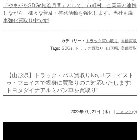
「やまがたSDGs推進月間」として、市町村、企業等と連携
しながら、様々な普及・啓発活動を強化します。当社も廃
車強化買取り中です!
カテゴリー：
トラック買い取り
,
高価買取
Tags:
SDGs
,
トラック買取り
,
山形県
,
高価買取
【山形県】トラック・バス買取りNo,1! フェイスト
ゥ・フェイスで親身に買取りのご対応いたします!
トヨタダイナアルミバン車を買取り!
2022年09月21日（水） |
コメント(0)