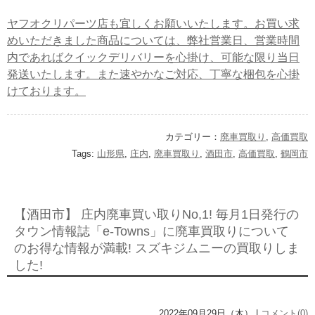
ヤフオクリパーツ店も宜しくお願いいたします。お買い求
めいただきました商品については、弊社営業日、営業時間
内であればクイックデリバリーを心掛け、可能な限り当日
発送いたします。また速やかなご対応、丁寧な梱包を心掛
けております。
カテゴリー：
廃車買取り
,
高価買取
Tags:
山形県
,
庄内
,
廃車買取り
,
酒田市
,
高価買取
,
鶴岡市
【酒田市】 庄内廃車買い取りNo,1! 毎月1日発行の
タウン情報誌「e-Towns」に廃車買取りについて
のお得な情報が満載! スズキジムニーの買取りしま
した!
2022年09月29日（木） |
コメント(0)