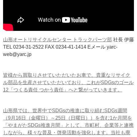
山形オートリサイクルセンター トラックパーツ部
社長 伊藤
TEL 0234-31-2522 FAX 0234-41-1414 Eメール yarc-
web@yarc.jp
皆様から買取りさせていただいたお車で、貴重なリサイク
ル部品を生産させていただいており、これがSDGsのゴール
12「つくる責任 つかう責任」へと繋がっていきます。
山形県では、世界中でSDGsの推進に取り組むSDGs週間
（9月16日（金曜日）～25日（日曜日））を含む1か月間を
「やまがたSDGs推進月間」として、市町村、企業等と連携
しながら、様々な普及・啓発活動を強化します。当社も廃