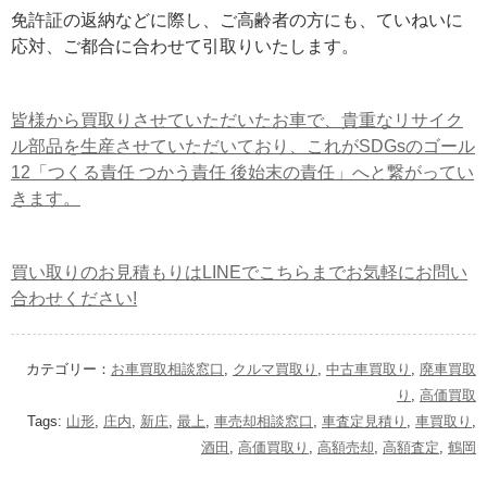
免許証の返納などに際し、ご高齢者の方にも、ていねいに
応対、ご都合に合わせて引取りいたします。
皆様から買取りさせていただいたお車で、貴重なリサイク
ル部品を生産させていただいており、これがSDGsのゴール
12「つくる責任 つかう責任 後始末の責任」へと繋がってい
きます。
買い取りのお見積もりはLINEでこちらまでお気軽にお問い
合わせください!
カテゴリー：
お車買取相談窓口
,
クルマ買取り
,
中古車買取り
,
廃車買取
り
,
高価買取
Tags:
山形
,
庄内
,
新庄
,
最上
,
車売却相談窓口
,
車査定見積り
,
車買取り
,
酒田
,
高価買取り
,
高額売却
,
高額査定
,
鶴岡