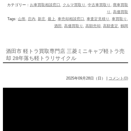
カテゴリー：
お車買取相談窓口
,
クルマ買取り
,
中古車買取り
,
廃車買取
り
,
高価買取
Tags:
山形
,
庄内
,
新庄
,
最上
,
車売却相談窓口
,
車査定見積り
,
車買取り
,
酒田
,
高価買取り
,
高額売却
,
高額査定
,
鶴岡
酒田市 軽トラ買取専門店 三菱ミニキャブ軽トラ売
却 28年落ち軽トラリサイクル
2025年09月28日（日） |
コメント(0)