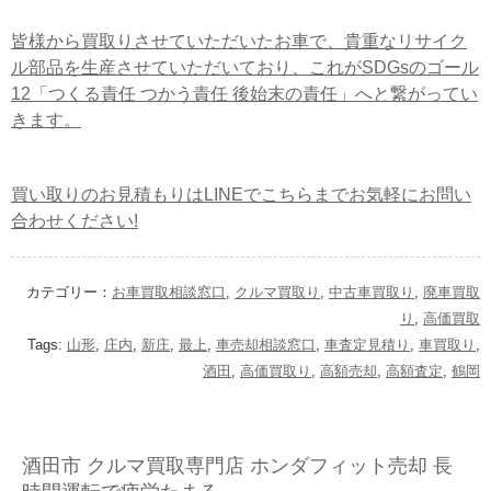
皆様から買取りさせていただいたお車で、貴重なリサイク
ル部品を生産させていただいており、これがSDGsのゴール
12「つくる責任 つかう責任 後始末の責任」へと繋がってい
きます。
買い取りのお見積もりはLINEでこちらまでお気軽にお問い
合わせください!
カテゴリー：
お車買取相談窓口
,
クルマ買取り
,
中古車買取り
,
廃車買取
り
,
高価買取
Tags:
山形
,
庄内
,
新庄
,
最上
,
車売却相談窓口
,
車査定見積り
,
車買取り
,
酒田
,
高価買取り
,
高額売却
,
高額査定
,
鶴岡
酒田市 クルマ買取専門店 ホンダフィット売却 長