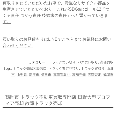
買取りさせていただいたお車で、貴重なリサイクル部品を
生産させていただいており、これがSDGsのゴール12「つ
くる責任 つかう責任 後始末の責任」へと繋がっていきま
す。
買い取りのお見積もりはLINEでこちらまでお気軽にお問い
合わせください!
カテゴリー：
トラック買い取り
,
バス買い取り
,
高価買取
Tags:
トラック売却相談窓口
,
トラック査定見積り
,
トラック買取り
,
山形
市
,
山形県
,
新庄市
,
酒田市
,
高価買取り
,
高額売却
,
高額査定
,
鶴岡市
鶴岡市 トラック不動車買取専門店 日野大型プロフ
ィア売却 故障トラック売却