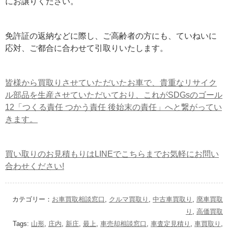
にお譲りください。
免許証の返納などに際し、ご高齢者の方にも、ていねいに
応対、ご都合に合わせて引取りいたします。
皆様から買取りさせていただいたお車で、貴重なリサイク
ル部品を生産させていただいており、これがSDGsのゴール
12「つくる責任 つかう責任 後始末の責任」へと繋がってい
きます。
買い取りのお見積もりはLINEでこちらまでお気軽にお問い
合わせください!
カテゴリー：
お車買取相談窓口
,
クルマ買取り
,
中古車買取り
,
廃車買取
り
,
高価買取
Tags:
山形
,
庄内
,
新庄
,
最上
,
車売却相談窓口
,
車査定見積り
,
車買取り
,