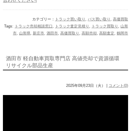
合わせください!
カテゴリー：
トラック買い取り
,
バス買い取り
,
高価買取
Tags:
トラック売却相談窓口
,
トラック査定見積り
,
トラック買取り
,
山形
市
,
山形県
,
新庄市
,
酒田市
,
高価買取り
,
高額売却
,
高額査定
,
鶴岡市
酒田市 軽自動車買取専門店 高値売却で資源循環
リサイクル部品生産
2025年09月23日（火） |
コメント(0)