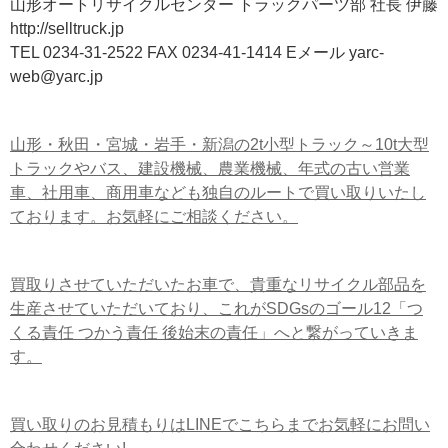
山形オートリサイクルセンター トラックパーツ部 社長 伊藤
http://selltruck.jp
TEL 0234-31-2522 FAX 0234-41-1414 Eメール yarc-
web@yarc.jp
山形・秋田・宮城・岩手・新潟の2t小型トラック～10t大型
トラックやバス、建設機械、農業機械、年式の古い営業
車、社用車、商用車なども独自のルートで買い取りいたし
ております。お気軽にご相談ください。
買取りさせていただいたお車で、貴重なリサイクル部品を
生産させていただいており、これがSDGsのゴール12「つ
くる責任 つかう責任 後始末の責任」へと繋がっていきま
す。
買い取りのお見積もりはLINEでこちらまでお気軽にお問い