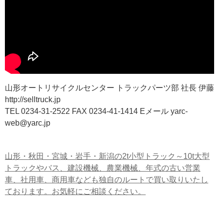
山形オートリサイクルセンター トラックパーツ部 社長 伊藤
http://selltruck.jp
TEL 0234-31-2522 FAX 0234-41-1414 Eメール yarc-
web@yarc.jp
山形・秋田・宮城・岩手・新潟の2t小型トラック～10t大型
トラックやバス、建設機械、農業機械、年式の古い営業
車、社用車、商用車なども独自のルートで買い取りいたし
ております。お気軽にご相談ください。