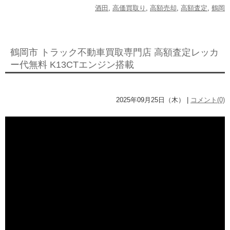
酒田
,
高価買取り
,
高額売却
,
高額査定
,
鶴岡
鶴岡市 トラック不動車買取専門店 高額査定レッカ
ー代無料 K13CTエンジン搭載
2025年09月25日（木） |
コメント(0)