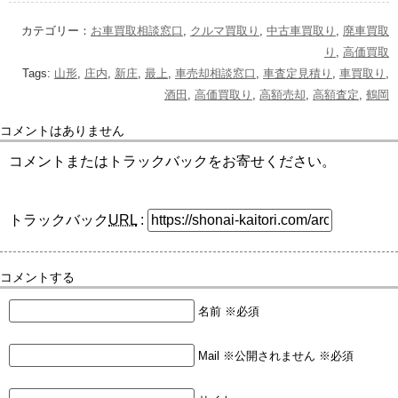
カテゴリー：
お車買取相談窓口
,
クルマ買取り
,
中古車買取り
,
廃車買取
り
,
高価買取
Tags:
山形
,
庄内
,
新庄
,
最上
,
車売却相談窓口
,
車査定見積り
,
車買取り
,
酒田
,
高価買取り
,
高額売却
,
高額査定
,
鶴岡
コメントはありません
コメントまたはトラックバックをお寄せください。
トラックバック
URL
:
コメントする
名前 ※必須
Mail ※公開されません ※必須