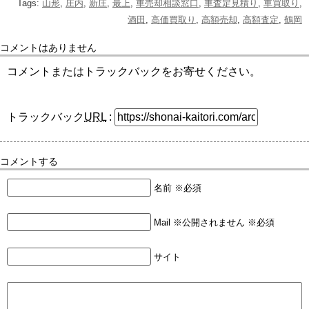
Tags:
山形
,
庄内
,
新庄
,
最上
,
車売却相談窓口
,
車査定見積り
,
車買取り
,
酒田
,
高価買取り
,
高額売却
,
高額査定
,
鶴岡
コメントはありません
コメントまたはトラックバックをお寄せください。
トラックバック
URL
:
コメントする
名前 ※必須
Mail ※公開されません ※必須
サイト