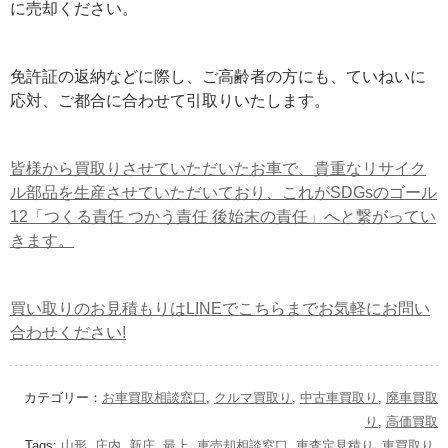
に売却ください。
免許証の返納などに際し、ご高齢者の方にも、ていねいに
応対、ご都合に合わせて引取りいたします。
皆様から買取りさせていただいたお車で、貴重なリサイク
ル部品を生産させていただいており、これがSDGsのゴール
12「つくる責任 つかう責任 後始末の責任」へと繋がってい
きます。
買い取りのお見積もりはLINEでこちらまでお気軽にお問い
合わせください!
カテゴリー：
お車買取相談窓口
,
クルマ買取り
,
中古車買取り
,
廃車買取
り
,
高価買取
Tags:
山形
,
庄内
,
新庄
,
最上
,
車売却相談窓口
,
車査定見積り
,
車買取り
,