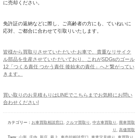
に売却ください。
免許証の返納などに際し、ご高齢者の方にも、ていねいに
応対、ご都合に合わせて引取りいたします。
皆様から買取りさせていただいたお車で、貴重なリサイク
ル部品を生産させていただいており、これがSDGsのゴール
12「つくる責任 つかう責任 後始末の責任」へと繋がってい
きます。
買い取りのお見積もりはLINEでこちらまでお気軽にお問い
合わせください!
カテゴリー：
お車買取相談窓口
,
クルマ買取り
,
中古車買取り
,
廃車買取
り
,
高価買取
Tags:
山形
,
庄内
,
新庄
,
最上
,
車売却相談窓口
,
車査定見積り
,
車買取り
,