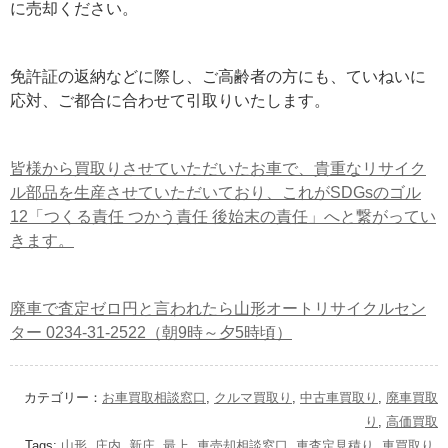
に売却ください。
免許証の返納などに際し、ご高齢者の方にも、ていねいに
応対、ご都合に合わせて引取りいたします。
皆様から買取りさせていただいたお車で、貴重なリサイク
ル部品を生産させていただいており、これがSDGsのゴル
12「つくる責任 つかう責任 後始末の責任」へと繋がってい
きます。
廃車で査定ゼロ円と言われたら山形オートリサイクルセン
ター 0234-31-2522（朝9時～夕5時頃）
カテゴリー：
お車買取相談窓口
,
クルマ買取り
,
中古車買取り
,
廃車買取
り
,
高価買取
Tags:
山形
,
庄内
,
新庄
,
最上
,
車売却相談窓口
,
車査定見積り
,
車買取り
,