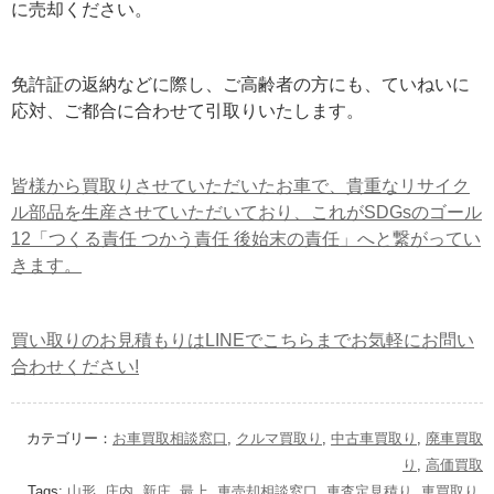
に売却ください。
免許証の返納などに際し、ご高齢者の方にも、ていねいに
応対、ご都合に合わせて引取りいたします。
皆様から買取りさせていただいたお車で、貴重なリサイク
ル部品を生産させていただいており、これがSDGsのゴール
12「つくる責任 つかう責任 後始末の責任」へと繋がってい
きます。
買い取りのお見積もりはLINEでこちらまでお気軽にお問い
合わせください!
カテゴリー：
お車買取相談窓口
,
クルマ買取り
,
中古車買取り
,
廃車買取
り
,
高価買取
Tags:
山形
,
庄内
,
新庄
,
最上
,
車売却相談窓口
,
車査定見積り
,
車買取り
,