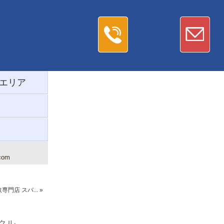
エリア
om
門店 スバ...
»
クル