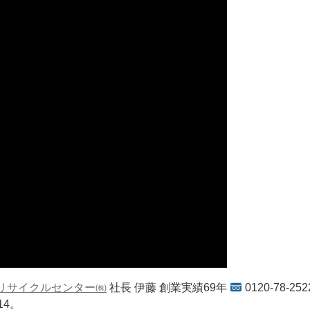
リサイクルセンター㈱
社長 伊藤 創業実績69年
0120-78-252
414。