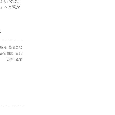
せていただ
任」へと繋が
!
取り
,
高価買取
高額売却
,
高額
査定
,
鶴岡