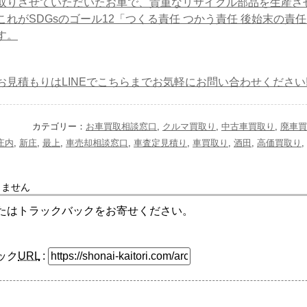
取りさせていただいたお車で、貴重なリサイクル部品を生産さ
これがSDGsのゴール12「つくる責任 つかう責任 後始末の責
す。
お見積もりはLINEでこちらまでお気軽にお問い合わせください
カテゴリー：
お車買取相談窓口
,
クルマ買取り
,
中古車買取り
,
廃車買
庄内
,
新庄
,
最上
,
車売却相談窓口
,
車査定見積り
,
車買取り
,
酒田
,
高価買取り
,
りません
たはトラックバックをお寄せください。
ック
URL
: