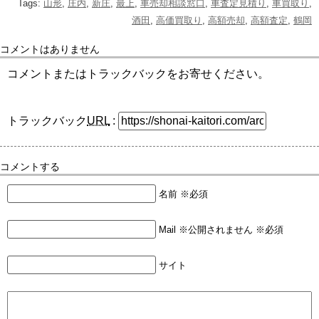
Tags:
山形
,
庄内
,
新庄
,
最上
,
車売却相談窓口
,
車査定見積り
,
車買取り
,
酒田
,
高価買取り
,
高額売却
,
高額査定
,
鶴岡
コメントはありません
コメントまたはトラックバックをお寄せください。
トラックバック
URL
:
コメントする
名前 ※必須
Mail ※公開されません ※必須
サイト