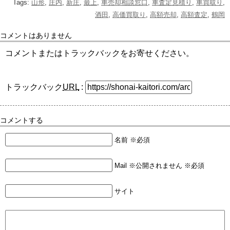
Tags:
山形
,
庄内
,
新庄
,
最上
,
車売却相談窓口
,
車査定見積り
,
車買取り
,
酒田
,
高価買取り
,
高額売却
,
高額査定
,
鶴岡
コメントはありません
コメントまたはトラックバックをお寄せください。
トラックバック
URL
:
コメントする
名前 ※必須
Mail ※公開されません ※必須
サイト