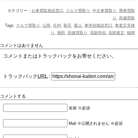
カテゴリー：
お車買取相談窓口
,
クルマ買取り
,
中古車買取り
,
廃車買取
り
,
高価買取
Tags:
クルマ買取り
,
山形
,
庄内
,
新庄
,
最上
,
車売却相談窓口
,
車査定見積
り
,
酒田
,
高価買取り
,
高額売却
,
高額査定
,
鶴岡
コメントはありません
コメントまたはトラックバックをお寄せください。
トラックバック
URL
:
コメントする
名前 ※必須
Mail ※公開されません ※必須