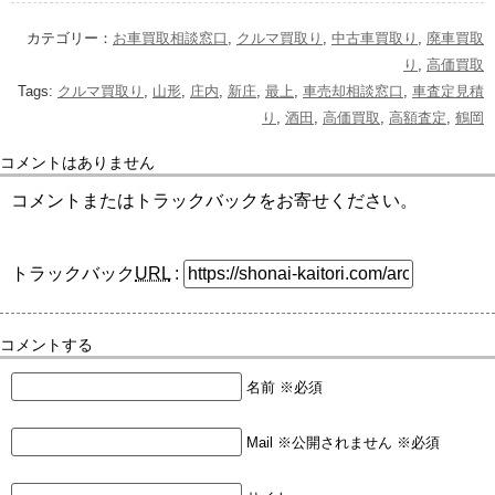
カテゴリー：
お車買取相談窓口
,
クルマ買取り
,
中古車買取り
,
廃車買取
り
,
高価買取
Tags:
クルマ買取り
,
山形
,
庄内
,
新庄
,
最上
,
車売却相談窓口
,
車査定見積
り
,
酒田
,
高価買取
,
高額査定
,
鶴岡
コメントはありません
コメントまたはトラックバックをお寄せください。
トラックバック
URL
:
コメントする
名前 ※必須
Mail ※公開されません ※必須