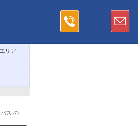
エリア
光バス の