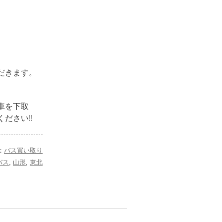
だきます。
車を下取
ださい!!
：
バス買い取り
バス
,
山形
,
東北