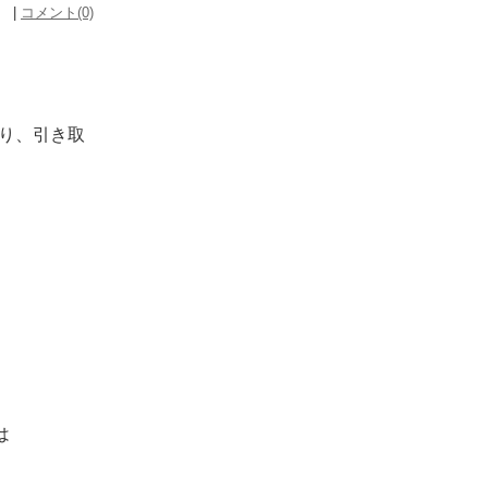
） |
コメント(0)
取り、引き取
は