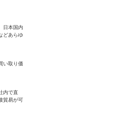
、日本国内
などあらゆ
買い取り価
社内で直
接貿易が可