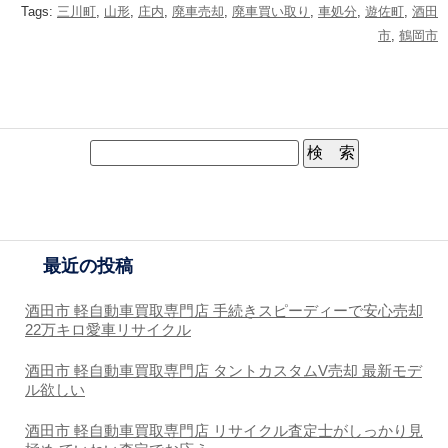
Tags:
三川町
,
山形
,
庄内
,
廃車売却
,
廃車買い取り
,
車処分
,
遊佐町
,
酒田
市
,
鶴岡市
最近の投稿
酒田市 軽自動車買取専門店 手続きスピーディーで安心売却
22万キロ愛車リサイクル
酒田市 軽自動車買取専門店 タントカスタムV売却 最新モデ
ル欲しい
酒田市 軽自動車買取専門店 リサイクル査定士がしっかり見