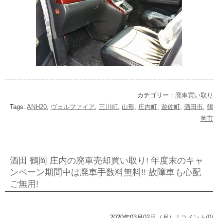
カテゴリー：
廃車買い取り
Tags:
ANH20
,
ヴェルファイア
,
三川町
,
山形
,
庄内町
,
遊佐町
,
酒田市
,
鶴
岡市
酒田 鶴岡 庄内の廃車売却買い取り! 年度末のキャ
ンペーン期間中は廃車手数料無料!! 故障車も心配
ご無用!
2020年03月02日（月） |
コメント(0)