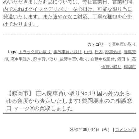
めいただきました商品については、弊社営業日、営業時間
内であればクイックデリバリーを心掛け、可能な限り当日
発送いたします。また速やかなご対応、丁寧な梱包を心掛
けております。
カテゴリー：
廃車買い取り
Tags:
トラック買い取り
,
事故車買い取り
,
山形
,
庄内
,
廃車処理
,
廃車売
却
,
廃車手続き
,
廃車買い取り
,
故障車買い取り
,
自動車税還付
,
酒田市
,
高
価買い取り
,
鶴岡市
【鶴岡市】 庄内廃車買い取りNo,1!! 国内外のあら
ゆる角度から査定いたします! 鶴岡廃車のご相談窓
口 マークXの買取しました
2021年09月14日（火） |
コメント(0)