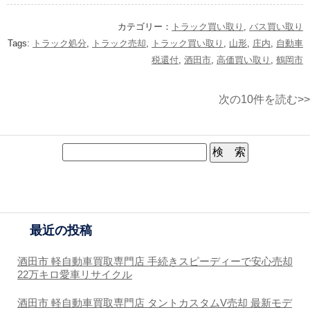
カテゴリー：
トラック買い取り
,
バス買い取り
Tags:
トラック処分
,
トラック売却
,
トラック買い取り
,
山形
,
庄内
,
自動車
税還付
,
酒田市
,
高価買い取り
,
鶴岡市
次の10件を読む>>
最近の投稿
酒田市 軽自動車買取専門店 手続きスピーディーで安心売却
22万キロ愛車リサイクル
酒田市 軽自動車買取専門店 タントカスタムV売却 最新モデ