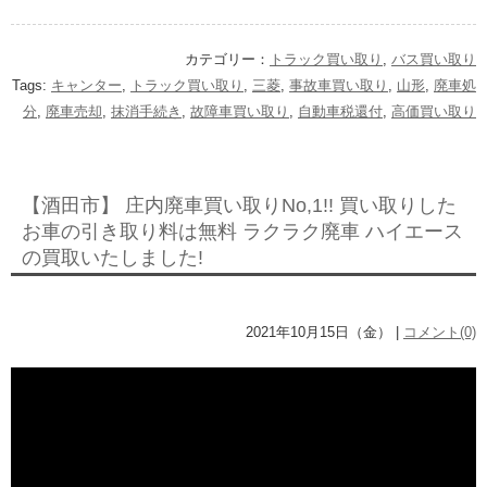
カテゴリー：
トラック買い取り
,
バス買い取り
Tags:
キャンター
,
トラック買い取り
,
三菱
,
事故車買い取り
,
山形
,
廃車処
分
,
廃車売却
,
抹消手続き
,
故障車買い取り
,
自動車税還付
,
高価買い取り
【酒田市】 庄内廃車買い取りNo,1!! 買い取りした
お車の引き取り料は無料 ラクラク廃車 ハイエース
の買取いたしました!
2021年10月15日（金） |
コメント(0)