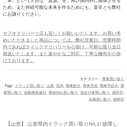
「車」という大切な「資源」を、再び国内外に循環させる
ため、また持続可能な未来を作るためにも、是非とも弊社
にお譲りください。
ヤフオクリパーツ店も宜しくお願いいたします。お買い求
めいただきました商品については、弊社営業日、営業時間
内であればクイックデリバリーを心掛け、可能な限り当日
発送いたします。また速やかなご対応、丁寧な梱包を心掛
けております。
カテゴリー：
廃車買い取り
Tags:
トラック買い取り
,
山形
,
庄内
,
廃車処分
,
廃車売却
,
廃車手続き
,
廃
車買い取り
,
自動車税還付
,
車検切れ買い取り
,
過走行車買い取り
,
酒田市
,
高価買い取り
,
鶴岡市
【山形】 山形県内トラック買い取りNo,1! 故障し