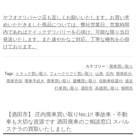
ヤフオクリパーツ店も宜しくお願いいたします。お買い求
めいただきました商品については、弊社営業日、営業時間
内であればクイックデリバリーを心掛け、可能な限り当日
発送いたします。また速やかなご対応、丁寧な梱包を心掛
けております。
カテゴリー：
廃車買い取り
Tags:
トラック買い取り
,
フォークリフト買い取り
,
山形
,
庄内
,
廃車処分
,
廃車売却
,
廃車手続き
,
廃車買い取り
,
建機買い取り
,
自動車税還付
,
過走
行車買い取り
,
酒田市
,
高価買い取り
,
鶴岡市
【酒田市】 庄内廃車買い取りNo,1!! 事故車・不動
車も大切な資源です 酒田廃車のご相談窓口 スバル
ステラの買取いたしました