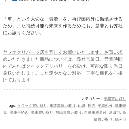
「車」という大切な「資源」を、再び国内外に循環させる
ため、また持続可能な未来を作るためにも、是非とも弊社
にお譲りください。
ヤフオクリパーツ店も宜しくお願いいたします。お買い求
めいただきました商品については、弊社営業日、営業時間
内であればクイックデリバリーを心掛け、可能な限り当日
発送いたします。また速やかなご対応、丁寧な梱包を心掛
けております。
カテゴリー：
廃車買い取り
Tags:
トラック買い取り
,
事故車買い取り
,
山形
,
庄内
,
廃車処分
,
廃車売
却
,
廃車手続き
,
廃車買い取り
,
故障車買い取り
,
自動車税還付
,
酒田市
,
高
価買い取り
,
鶴岡市