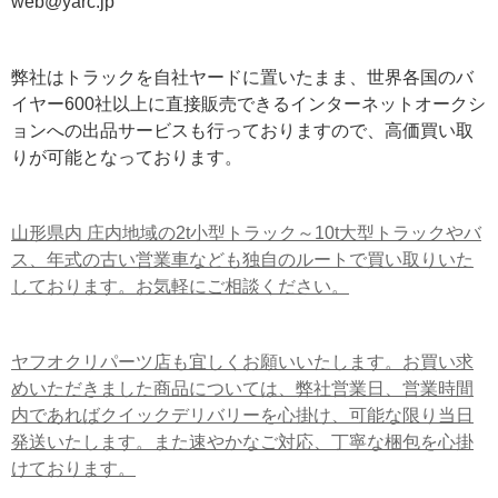
web@yarc.jp
弊社はトラックを自社ヤードに置いたまま、世界各国のバ
イヤー600社以上に直接販売できるインターネットオークシ
ョンへの出品サービスも行っておりますので、高価買い取
りが可能となっております。
山形県内 庄内地域の2t小型トラック～10t大型トラックやバ
ス、年式の古い営業車なども独自のルートで買い取りいた
しております。お気軽にご相談ください。
ヤフオクリパーツ店も宜しくお願いいたします。お買い求
めいただきました商品については、弊社営業日、営業時間
内であればクイックデリバリーを心掛け、可能な限り当日
発送いたします。また速やかなご対応、丁寧な梱包を心掛
けております。