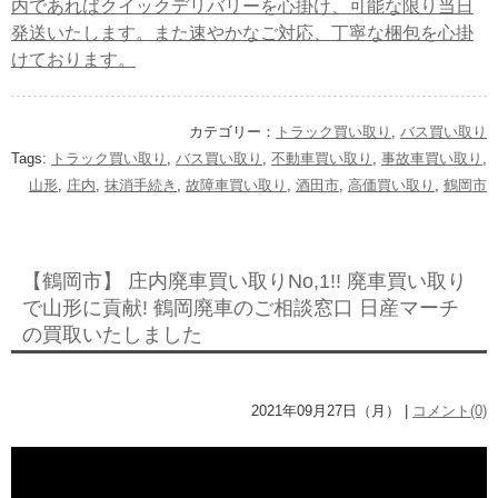
内であればクイックデリバリーを心掛け、可能な限り当日
発送いたします。また速やかなご対応、丁寧な梱包を心掛
けております。
カテゴリー：
トラック買い取り
,
バス買い取り
Tags:
トラック買い取り
,
バス買い取り
,
不動車買い取り
,
事故車買い取り
,
山形
,
庄内
,
抹消手続き
,
故障車買い取り
,
酒田市
,
高価買い取り
,
鶴岡市
【鶴岡市】 庄内廃車買い取りNo,1!! 廃車買い取り
で山形に貢献! 鶴岡廃車のご相談窓口 日産マーチ
の買取いたしました
2021年09月27日（月） |
コメント(0)