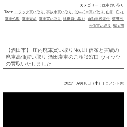
カテゴリー：
廃車買い取り
Tags:
トラック買い取り
,
事故車買い取り
,
低年式車買い取り
,
山形
,
庄内
,
廃車処理
,
廃車売却
,
廃車買い取り
,
建機買い取り
,
自動車税還付
,
酒田市
,
高価買い取り
,
鶴岡市
【酒田市】 庄内廃車買い取りNo,1!! 信頼と実績の
廃車高価買い取り 酒田廃車のご相談窓口 ヴィッツ
の買取いたしました
2021年09月16日（木） |
コメント(0)