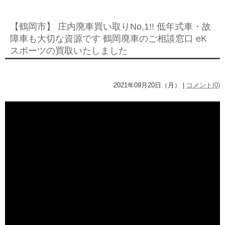
【鶴岡市】 庄内廃車買い取りNo,1!! 低年式車・故
障車も大切な資源です 鶴岡廃車のご相談窓口 eK
スポーツの買取いたしました
2021年09月20日（月） |
コメント(0)