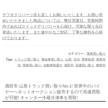
ヤフオクリパーツ店も宜しくお願いいたします。お買い求
めいただきました商品については、弊社営業日、営業時間
内であればクイックデリバリーを心掛け、可能な限り当日
発送いたします。また速やかなご対応、丁寧な梱包を心掛
けております。
カテゴリー：
廃車買い取り
Tags:
トラック買い取り
,
事故車買い取り
,
山形
,
庄内
,
廃車処理
,
廃車売
却
,
廃車買い取り
,
自動車税還付
,
酒田市
,
高価買い取り
,
鶴岡市
酒田市 山形トラック買い取りNo,1! 世界中のバイ
ヤーへネットオークション販売するので高価買取
が可能! キャンター冷蔵冷凍車を買取!