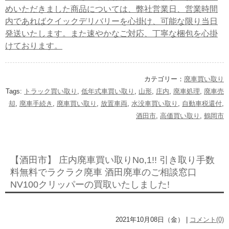
めいただきました商品については、弊社営業日、営業時間
内であればクイックデリバリーを心掛け、可能な限り当日
発送いたします。また速やかなご対応、丁寧な梱包を心掛
けております。
カテゴリー：
廃車買い取り
Tags:
トラック買い取り
,
低年式車買い取り
,
山形
,
庄内
,
廃車処理
,
廃車売
却
,
廃車手続き
,
廃車買い取り
,
放置車両
,
水没車買い取り
,
自動車税還付
,
酒田市
,
高価買い取り
,
鶴岡市
【酒田市】 庄内廃車買い取りNo,1!! 引き取り手数
料無料でラクラク廃車 酒田廃車のご相談窓口
NV100クリッパーの買取いたしました!
2021年10月08日（金） |
コメント(0)