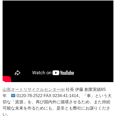
山形オートリサイクルセンター㈱
社長 伊藤 創業実績65
年
0120-78-2522 FAX 0234-41-1414。「車」という大
切な「資源」を、再び国内外に循環させるため、また持続
可能な未来を作るためにも、是非とも弊社にお譲りくださ
い。