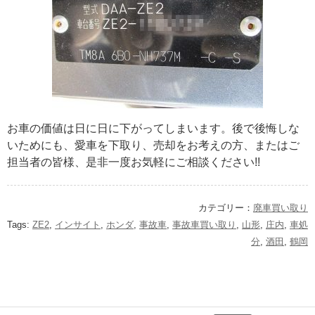
お車の価値は日に日に下がってしまいます。後で後悔しな
いためにも、愛車を下取り、売却をお考えの方、またはご
担当者の皆様、是非一度お気軽にご相談ください!!
カテゴリー：
廃車買い取り
Tags:
ZE2
,
インサイト
,
ホンダ
,
事故車
,
事故車買い取り
,
山形
,
庄内
,
車処
分
,
酒田
,
鶴岡