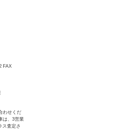
2 FAX
!
合わせくだ
車は、3営業
ラス査定さ