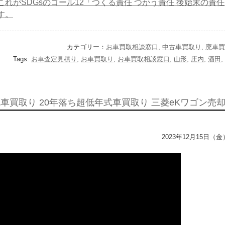
これがSDGsのゴール12「つくる責任 つかう責任 後始末の責
す。
カテゴリー：
お車買取相談窓口
,
中古車買取り
,
廃車買
Tags:
お車査定見積り
,
お車買取り
,
お車買取相談窓口
,
山形
,
庄内
,
酒田
,
廃車買取り 20年落ち超低年式車買取り 三菱eKワゴン売
2023年12月15日（金