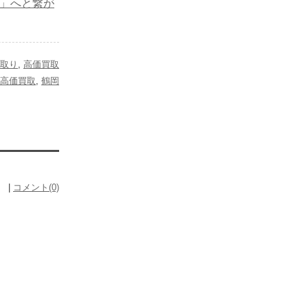
任」へと繋が
取り
,
高価買取
高価買取
,
鶴岡
却
） |
コメント(0)