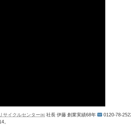
リサイクルセンター㈱
社長 伊藤 創業実績68年
0120-78-252
414。