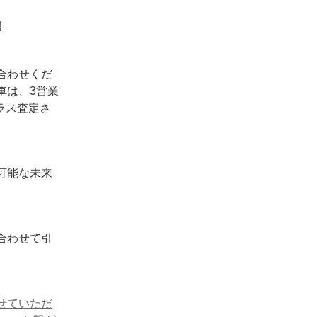
!
合わせくだ
車は、3営業
ラス査定さ
可能な未来
合わせて引
せていただ