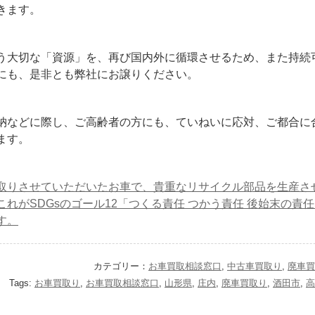
きます。
う大切な「資源」を、再び国内外に循環させるため、また持続
にも、是非とも弊社にお譲りください。
納などに際し、ご高齢者の方にも、ていねいに応対、ご都合に
ます。
取りさせていただいたお車で、貴重なリサイクル部品を生産さ
これがSDGsのゴール12「つくる責任 つかう責任 後始末の責
す。
カテゴリー：
お車買取相談窓口
,
中古車買取り
,
廃車買
Tags:
お車買取り
,
お車買取相談窓口
,
山形県
,
庄内
,
廃車買取り
,
酒田市
,
高