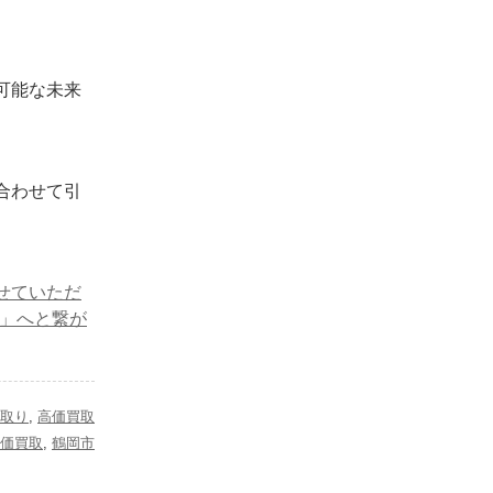
可能な未来
合わせて引
せていただ
任」へと繋が
取り
,
高価買取
価買取
,
鶴岡市