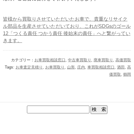
皆様から買取りさせていただいたお車で、貴重なリサイク
ル部品を生産させていただいており、これがSDGsのゴール
12「つくる責任 つかう責任 後始末の責任」へと繋がってい
きます。
カテゴリー：
お車買取相談窓口
,
中古車買取り
,
廃車買取り
,
高価買取
Tags:
お車査定見積り
,
お車買取り
,
山形
,
庄内
,
車買取相談窓口
,
酒田
,
高
価買取
,
鶴岡