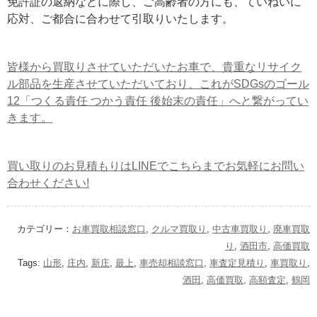
免許証の返納などに際し、ご高齢者の方にも、ていねいに
応対、ご都合に合わせて引取りいたします。
皆様から買取りさせていただいたお車で、貴重なリサイク
ル部品を生産させていただいており、これがSDGsのゴール
12「つくる責任 つかう責任 後始末の責任」へと繋がってい
きます。
買い取りのお見積もりはLINEでこちらまでお気軽にお問い
合わせください!
カテゴリー：
お車買取相談窓口
,
クルマ買取り
,
中古車買取り
,
廃車買取
り
,
酒田市
,
高価買取
Tags:
山形
,
庄内
,
新庄
,
最上
,
車売却相談窓口
,
車査定見積り
,
車買取り
,
酒田
,
高価買取
,
高額査定
,
鶴岡