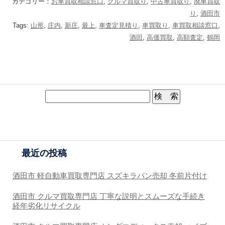
カテゴリー：
お車買取相談窓口
,
クルマ買取り
,
中古車買取り
,
廃車買取
り
,
酒田市
Tags:
山形
,
庄内
,
新庄
,
最上
,
車査定見積り
,
車買取り
,
車買取相談窓口
,
酒田
,
高価買取
,
高額査定
,
鶴岡
最近の投稿
酒田市 軽自動車買取専門店 スズキラパン売却 冬前片付け
酒田市 クルマ買取専門店 丁寧な説明とスムーズな手続き
経年劣化リサイクル