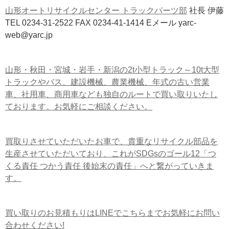
山形オートリサイクルセンター トラックパーツ部
社長 伊藤
TEL 0234-31-2522 FAX 0234-41-1414 Eメール yarc-
web@yarc.jp
山形・秋田・宮城・岩手・新潟の2t小型トラック～10t大型
トラックやバス、建設機械、農業機械、年式の古い営業
車、社用車、商用車なども独自のルートで買い取りいたし
ております。お気軽にご相談ください。
買取りさせていただいたお車で、貴重なリサイクル部品を
生産させていただいており、これがSDGsのゴール12「つ
くる責任 つかう責任 後始末の責任」へと繋がっていきま
す。
買い取りのお見積もりはLINEでこちらまでお気軽にお問い
合わせください!