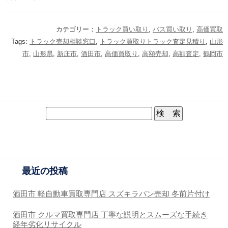
カテゴリー：
トラック買い取り
,
バス買い取り
,
高価買取
Tags:
トラック売却相談窓口
,
トラック買取りトラック査定見積り
,
山形
市
,
山形県
,
新庄市
,
酒田市
,
高価買取り
,
高額売却
,
高額査定
,
鶴岡市
最近の投稿
酒田市 軽自動車買取専門店 スズキラパン売却 冬前片付け
酒田市 クルマ買取専門店 丁寧な説明とスムーズな手続き
経年劣化リサイクル